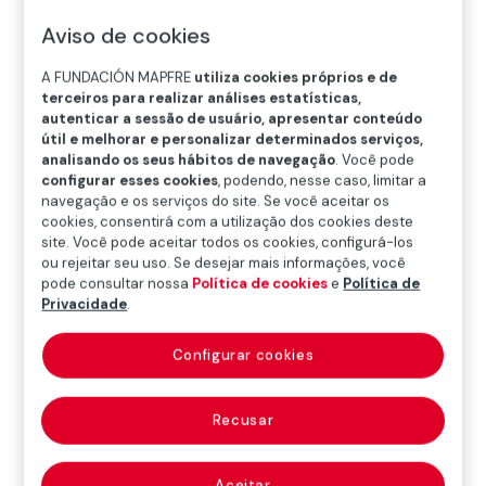
A
B
C
D
E
F
G
Aviso de cookies
H
I
J
K
L
M
N
Ñ
A FUNDACIÓN MAPFRE
utiliza cookies próprios e de
terceiros para realizar análises estatísticas,
O
P
Q
R
S
T
U
autenticar a sessão de usuário, apresentar conteúdo
útil e melhorar e personalizar determinados serviços,
V
W
X
Y
Z
analisando os seus hábitos de navegação
. Você pode
configurar esses cookies
, podendo, nesse caso, limitar a
navegação e os serviços do site. Se você aceitar os
Dicionário MAPFRE de Seguros
cookies, consentirá com a utilização dos cookies deste
site. Você pode aceitar todos os cookies, configurá-los
ou rejeitar seu uso. Se desejar mais informações, você
pode consultar nossa
Política de cookies
e
Política de
registro
Privacidade
.
administrativo de
Configurar cookies
entidades
Recusar
seguradoras e
Aceitar