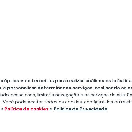
ance de nossas iniciativas.
 próprios e de terceiros para realizar análises estatístic
Conheça
r e personalizar determinados serviços, analisando os 
Publicações
ndo, nesse caso, limitar a navegação e os serviços do site. S
. Você pode aceitar todos os cookies, configurá-los ou rejeit
Revista La Fundación
sa
Política de cookies
e
Política de Privacidade
.
Notícias