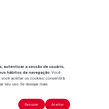
Cadastre-se
as, autenticar a sessão de usuário,
Centro de Documentação
seus hábitos de navegação
. Você
Entre em contato
e você aceitar os cookies, consentirá
ar seu uso. Se desejar mais
Recusar
Aceitar