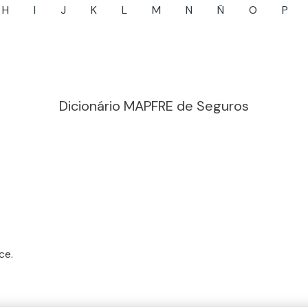
H
I
J
K
L
M
N
Ñ
O
P
Dicionário MAPFRE de Seguros
ce.