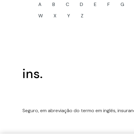
A
B
C
D
E
F
G
W
X
Y
Z
ins.
Seguro, em abreviação do termo em inglês, insuran