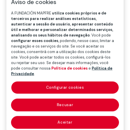
A
B
C
D
E
F
G
Aviso de cookies
H
I
J
K
L
M
N
Ñ
A FUNDACIÓN MAPFRE
utiliza cookies próprios e de
terceiros para realizar análises estatísticas,
O
P
Q
R
S
T
U
autenticar a sessão de usuário, apresentar conteúdo
útil e melhorar e personalizar determinados serviços,
V
W
X
Y
Z
analisando os seus hábitos de navegação
. Você pode
configurar esses cookies
, podendo, nesse caso, limitar a
navegação e os serviços do site. Se você aceitar os
Dicionário MAPFRE de Seguros
cookies, consentirá com a utilização dos cookies deste
site. Você pode aceitar todos os cookies, configurá-los
ou rejeitar seu uso. Se desejar mais informações, você
pode consultar nossa
Política de cookies
e
Política de
endowment
Privacidade
.
insurance
Configurar cookies
Recusar
Expressão em inglês utilizada nos mercados
financeiros em países que contam com essa
Aceitar
modalidade de seguro para se referir ao produto
financeiro composto por um crédito hipotecário de