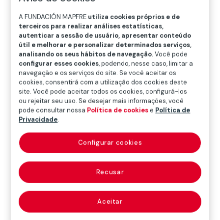
A
B
C
D
E
F
G
A FUNDACIÓN MAPFRE
utiliza cookies próprios e de
H
I
J
K
L
M
N
Ñ
terceiros para realizar análises estatísticas,
autenticar a sessão de usuário, apresentar conteúdo
O
P
Q
R
S
T
U
útil e melhorar e personalizar determinados serviços,
analisando os seus hábitos de navegação
. Você pode
V
W
X
Y
Z
configurar esses cookies
, podendo, nesse caso, limitar a
navegação e os serviços do site. Se você aceitar os
Dicionário MAPFRE de Seguros
cookies, consentirá com a utilização dos cookies deste
site. Você pode aceitar todos os cookies, configurá-los
ou rejeitar seu uso. Se desejar mais informações, você
pode consultar nossa
Política de cookies
e
Política de
duration de
Privacidade
.
Macaulay
Configurar cookies
Recusar
Termo em inglês para o indicador utilizado na
valoração de títulos de renda fixa. Consiste na média
Aceitar
ponderada dos vencimentos dos fluxos de caixa de
um título (principal e cupons), expressa em anos. A