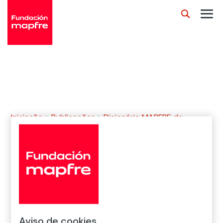
Iniciação
>
Publicações
>
Dicionário MAPFRE de
Seguros
>
duration de Macaulay
Aviso de cookies