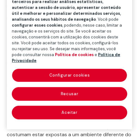
terceiros para realizar análises estatísticas,
memórias incríveis com a família e amigos.
autenticar a sessão de usuário, apresentar conteúdo
útil e melhorar e personalizar determinados serviços,
No entanto, é importante lembrar que as férias
analisando os seus hábitos de navegação
. Você pode
configurar esses cookies
, podendo, nesse caso, limitar a
também trazem riscos, que vão desde problemas de
navegação e os serviços do site. Se você aceitar os
saúde até a ocorrência de sinistros e, por isso, é
cookies, consentirá com a utilização dos cookies deste
fundamental estarmos preparados e protegidos para
site. Você pode aceitar todos os cookies, configurá-los
ou rejeitar seu uso. Se desejar mais informações, você
que as ocorrências não se tornem um problema.
pode consultar nossa
Política de cookies
e
Política de
Privacidade
.
Durante esse período de lazer, é comum as pessoas
se envolverem em atividades diferentes do seu
Configurar cookies
cotidiano. Viagens, esportes, passeios ao ar livre e, até
mesmo, relaxar tranquilamente em uma praia deserta
podem apresentar perigos. É preciso estar ciente
Recusar
dessas ameaças para se proteger adequadamente.
Aceitar
Alguns dos riscos mais comuns incluem:
Problemas de saúde:
durante as férias, as pessoas
costumam estar expostas a um ambiente diferente do