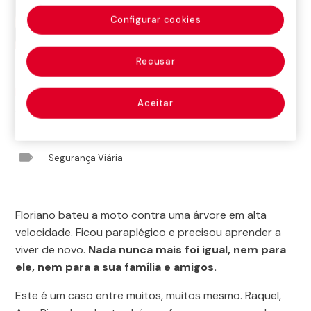
Configurar cookies
Recusar
Iniciação
>
Notícias
>
Segurança Viária
>
O que
Aceitar
aconteceu nesse dia? Por que a história se repete?

Segurança Viária
Floriano bateu a moto contra uma árvore em alta
velocidade. Ficou paraplégico e precisou aprender a
viver de novo.
Nada nunca mais foi igual, nem para
ele, nem para a sua família e amigos.
Este é um caso entre muitos, muitos mesmo. Raquel,