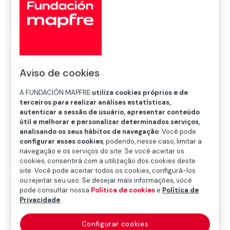
Aviso de cookies
Iniciação
>
Notícias
>
Saúde
>
Curtir o Carnaval sem
colocar sua saúde em risco
A FUNDACIÓN MAPFRE
utiliza cookies próprios e de
terceiros para realizar análises estatísticas,
autenticar a sessão de usuário, apresentar conteúdo
útil e melhorar e personalizar determinados serviços,

Saúde
analisando os seus hábitos de navegação
. Você pode
configurar esses cookies
, podendo, nesse caso, limitar a
navegação e os serviços do site. Se você aceitar os
cookies, consentirá com a utilização dos cookies deste
Mais uma vez, chega o Carnaval. O país se prepara
site. Você pode aceitar todos os cookies, configurá-los
ou rejeitar seu uso. Se desejar mais informações, você
para dias de festa e milhões de viagens rodoviárias e
pode consultar nossa
Política de cookies
e
Política de
aéreas. Por isso, é recomendável tomar todas as
Privacidade
.
precauções para
proteger a saúde e evitar
incidentes
.
Configurar cookies