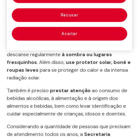
Nossa primeira recomendação é evitar a desidratação
e os riscos relacionados ao calor extremo. As altas
Recusar
temperaturas desta época, combinadas com a
atividade física prolongada ao ar livre, podem
Aceitar
provocar tontura, cansaço ou insolação. Para reduzir
esses riscos, beba
água constantemente
e
descanse regularmente
à sombra ou lugares
fresquinhos
. Além disso,
use protetor solar, boné e
roupas leves
para se proteger do calor e da intensa
radiação solar.
Também é preciso
prestar atenção
ao consumo de
bebidas alcoólicas, à alimentação e à origem dos
alimentos e bebidas, bem como levar identificação e
cuidar especialmente de crianças, idosos e doentes.
Considerando a quantidade de pessoas que precisam
de atendimento todos os anos, a
Secretaria