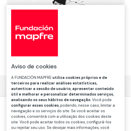
Aviso de cookies
A FUNDACIÓN MAPFRE
utiliza cookies próprios e de
terceiros para realizar análises estatísticas,
Tá Pago
autenticar a sessão de usuário, apresentar conteúdo
útil e melhorar e personalizar determinados serviços,
analisando os seus hábitos de navegação
. Você pode
configurar esses cookies
, podendo, nesse caso, limitar a
navegação e os serviços do site. Se você aceitar os
cookies, consentirá com a utilização dos cookies deste
site. Você pode aceitar todos os cookies, configurá-los
Iniciação
>
Educação e Divulgação
>
Educação
ou rejeitar seu uso. Se desejar mais informações, você
financeira e Securitária
>
Trilha de Educação Financeira