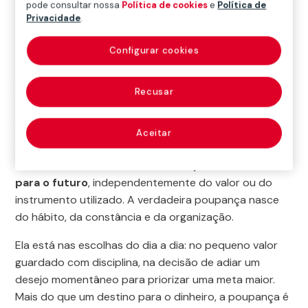
pode consultar nossa
Política de cookies
e
Política de
- Tá Pago
>
Poupança
>
O que é poupança?
Privacidade
.
Configurar cookies
Quando ouvimos a palavra
poupança
, é comum
pensar na tradicional caderneta bancária. Mas o
Recusar
conceito vai muito além desse produto oferecido
pelos bancos.
Aceitar
Poupar, em essência, é um comportamento —
uma
decisão consciente de reservar parte da renda
para o futuro
, independentemente do valor ou do
instrumento utilizado. A verdadeira poupança nasce
do hábito, da constância e da organização.
Ela está nas escolhas do dia a dia: no pequeno valor
guardado com disciplina, na decisão de adiar um
desejo momentâneo para priorizar uma meta maior.
Mais do que um destino para o dinheiro, a poupança é