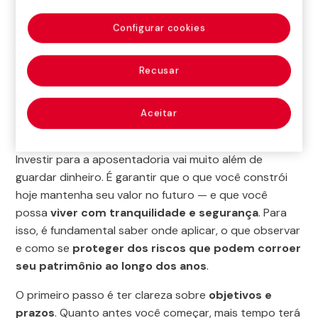
Configurar cookies
Iniciação
>
Educação e Divulgação
>
Educação
financeira e Securitária
>
Trilha de Educação Financeira
Recusar
- Tá Pago
>
Aposentadoria
>
Como investir certo para
a aposentadoria
Aceitar
Investir para a aposentadoria vai muito além de
guardar dinheiro. É garantir que o que você constrói
hoje mantenha seu valor no futuro — e que você
possa
viver com tranquilidade e segurança
. Para
isso, é fundamental saber onde aplicar, o que observar
e como se
proteger dos riscos que podem corroer
seu patrimônio ao longo dos anos
.
O primeiro passo é ter clareza sobre
objetivos e
prazos
. Quanto antes você começar, mais tempo terá